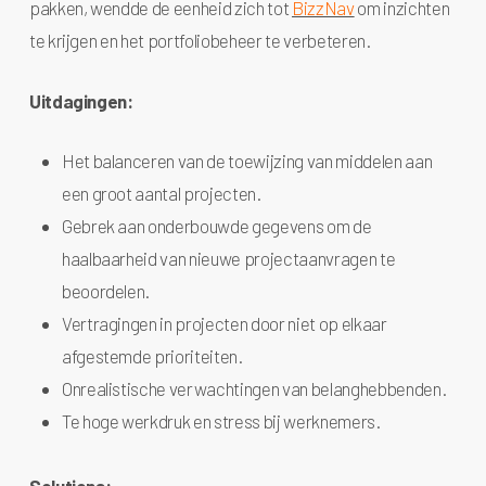
pakken, wendde de eenheid zich tot
BizzNav
om inzichten
te krijgen en het portfoliobeheer te verbeteren.
Uitdagingen:
Het balanceren van de toewijzing van middelen aan
een groot aantal projecten.
Gebrek aan onderbouwde gegevens om de
haalbaarheid van nieuwe projectaanvragen te
beoordelen.
Vertragingen in projecten door niet op elkaar
afgestemde prioriteiten.
Onrealistische verwachtingen van belanghebbenden.
Te hoge werkdruk en stress bij werknemers.