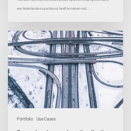
een Nederlandse sportbond, heeft te maken met…
Scenariogebaseerde
optimalisatie
met
BizzNav:
Een
strategische
benadering
van
portfoliomanagement
Portfolio
Use Cases