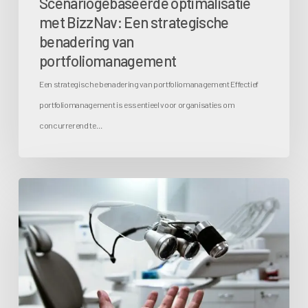
Scenariogebaseerde optimalisatie
met BizzNav: Een strategische
benadering van
portfoliomanagement
Een strategische benadering van portfoliomanagement Effectief
portfoliomanagement is essentieel voor organisaties om
concurrerend te…
Haalbaarheidstoets
voor
verandering:
Stroomlijnen
van
de