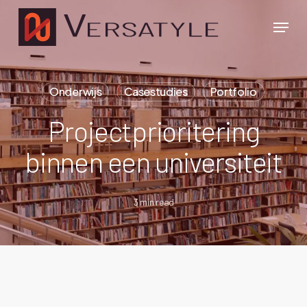
Overslaan
Menu
naar
hoofdinhoud
Onderwijs
Casestudies
Portfolio
Projectprioritering
binnen een universiteit
3 min read