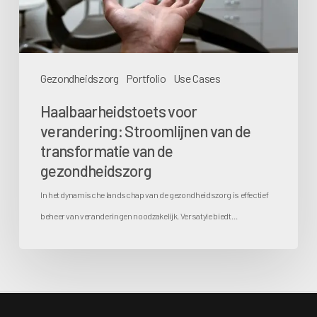
transformatie
van
de
gezondheidszorg
Gezondheidszorg
Portfolio
Use Cases
Haalbaarheidstoets voor
verandering: Stroomlijnen van de
transformatie van de
gezondheidszorg
In het dynamische landschap van de gezondheidszorg is effectief
beheer van veranderingen noodzakelijk. Versatyle biedt…