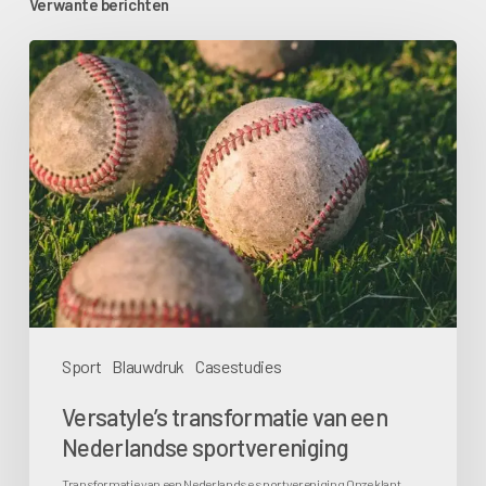
Verwante berichten
Versatyle’s
transformatie
van
een
Nederlandse
sportvereniging
Sport
Blauwdruk
Casestudies
Versatyle’s transformatie van een
Nederlandse sportvereniging
Transformatie van een Nederlandse sportvereniging Onze klant,