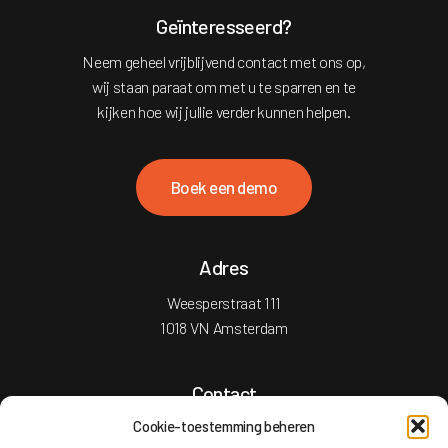
Geïnteresseerd?
Neem geheel vrijblijvend contact met ons op,
wij staan paraat om met u te sparren en te
kijken hoe wij jullie verder kunnen helpen.
B
o
e
k
e
e
n
d
e
m
o
Adres
Weesperstraat 111
1018 VN Amsterdam
Contact
Cookie-toestemming beheren
T: +31 20 2101755