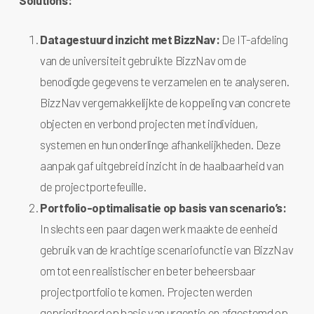
Solutions:
Datagestuurd inzicht met BizzNav:
De IT-afdeling
van de universiteit gebruikte BizzNav om de
benodigde gegevens te verzamelen en te analyseren.
BizzNav vergemakkelijkte de koppeling van concrete
objecten en verbond projecten met individuen,
systemen en hun onderlinge afhankelijkheden. Deze
aanpak gaf uitgebreid inzicht in de haalbaarheid van
de projectportefeuille.
Portfolio-optimalisatie op basis van scenario’s:
In slechts een paar dagen werk maakte de eenheid
gebruik van de krachtige scenariofunctie van BizzNav
om tot een realistischer en beter beheersbaar
projectportfolio te komen. Projecten werden
geprioriteerd op basis van urgentie en afgestemd op