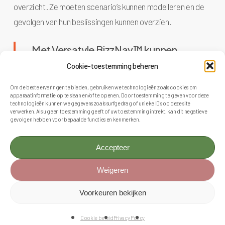
overzicht. Ze moeten scenario’s kunnen modelleren en de
gevolgen van hun beslissingen kunnen overzien.
Met Versatyle BizzNav™ kunnen
organisaties verschillende
Cookie-toestemming beheren
portfolioscenario’s onderzoeken. Ze
Om de beste ervaringen te bieden, gebruiken we technologieën zoals cookies om
kunnen bijvoorbeeld beoordelen wat er
apparaatinformatie op te slaan en/of te openen. Door toestemming te geven voor deze
technologieën kunnen we gegevens zoals surfgedrag of unieke ID's op deze site
gebeurt als een strategisch initiatief
verwerken. Als u geen toestemming geeft of uw toestemming intrekt, kan dit negatieve
gevolgen hebben voor bepaalde functies en kenmerken.
wordt versneld, als de capaciteit wordt
verminderd, als budgetten opnieuw
Accepteer
worden toegewezen of als
Weigeren
afhankelijkheden een kritisch
programma vertragen.
Voorkeuren bekijken
Cookie beleid
Privacy Policy