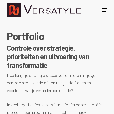
Overslaan
Menu
naar
hoofdinhoud
Portfolio
Controle over strategie,
prioriteiten en uitvoering van
transformatie
Hoe kun je je strategie succesvol realiseren als je geen
controle hebt over de afstemming, prioriteiten en
voortgang van je veranderportefeuille?
In veel organisaties is transformatie niet beperkt tot één
project of één programma. Tientallen initiatieven,