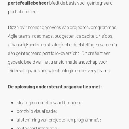
portefeuillebeheer
biedt de basis voor geïntegreerd
portfoliobeheer.
BizzNav™ brengt gegevens van projecten, programma’s,
Agile teams, roadmaps, budgetten, capaciteit, risico’s,
afhankelijkheden en strategische doelstellingen samen in
één geïntegreerd portfolio-overzicht. Dit creëert een
gedeeld beeld van het transformatielandschap voor
leiderschap, business, technologie en delivery teams.
De oplossing ondersteunt organisaties met:
strategisch doel in kaart brengen;
portfolio visualisatie;
afstemming van projecten en programma’s;
routekaart integratie;