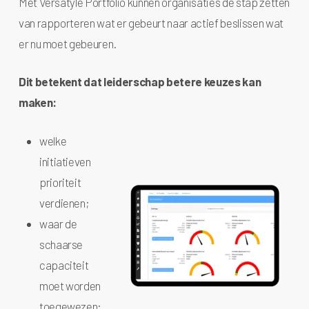
Met Versatyle Portfolio kunnen organisaties de stap zetten
van rapporteren wat er gebeurt naar actief beslissen wat
er nu moet gebeuren.
Dit betekent dat leiderschap betere keuzes kan
maken:
welke
initiatieven
prioriteit
verdienen;
waar de
schaarse
capaciteit
moet worden
toegewezen;